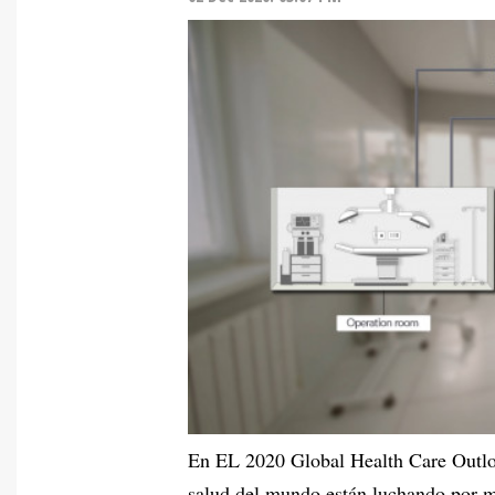
En EL 2020 Global Health Care Outloo
salud del mundo están luchando por ma