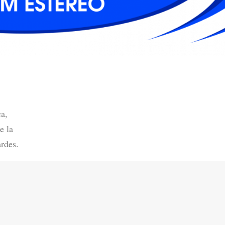
ca,
e la
rdes.