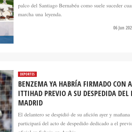
palco del Santiago Bernabéu como suele suceder cua
marcha una leyenda.
06 Jun 20
DEPORTES
BENZEMA YA HABRÍA FIRMADO CON A
ITTIHAD PREVIO A SU DESPEDIDA DEL 
MADRID
El delantero se despidió de su afición ayer y mañana
participará del acto de despedido dedicado a el previ
oficial su fichaje en Arabia.