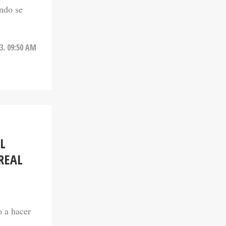
ndo se
23. 09:50 AM
L
REAL
o a hacer