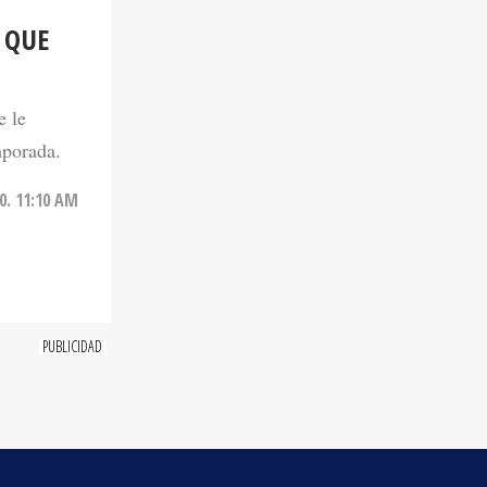
 QUE
e le
mporada.
0. 11:10 AM