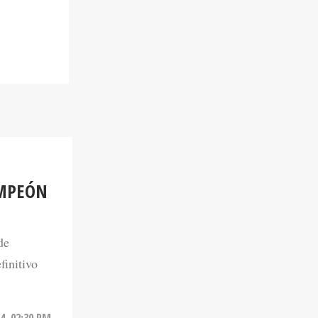
AMPEÓN
de
finitivo
4. 02:30 PM