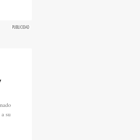
Y
onado
 a su
6. 11:00 AM