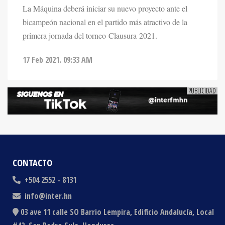
La Máquina deberá iniciar su nuevo proyecto ante el
bicampeón nacional en el partido más atractivo de la
primera jornada del torneo Clausura 2021.
17 Feb 2021. 09:33 AM
CONTACTO
+504 2552 - 8131
info@inter.hn
03 ave 11 calle SO Barrio Lempira, Edificio Andalucía, Local