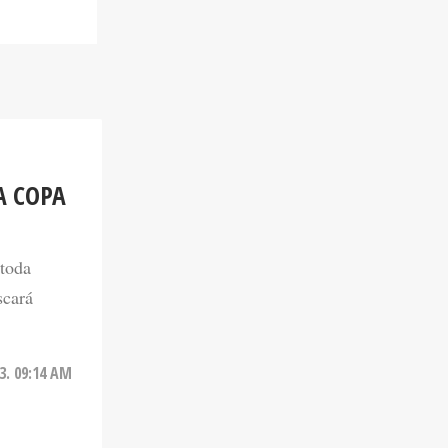
A COPA
 toda
scará
3. 09:14 AM