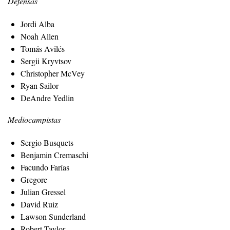
Defensas
Jordi Alba
Noah Allen
Tomás Avilés
Sergii Kryvtsov
Christopher McVey
Ryan Sailor
DeAndre Yedlin
Mediocampistas
Sergio Busquets
Benjamin Cremaschi
Facundo Farías
Gregore
Julian Gressel
David Ruiz
Lawson Sunderland
Robert Taylor