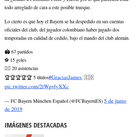
todo arreglado de cara a este posible trueque.
Lo cierto es que hoy el Bayern se ha despedido en sus cuentas
oficiales del club, del jugador colombiano haber jugado dos
temporadas en calidad de cedido, bajo el mando del club alemán.
🏟 67 partidos
⚽ 15 goles
💁‍♂️ 20 asistencias
#GraciasJames
🏆🏆🏆🏆🏆 5 títulos
. 🇨🇴
pic.twitter.com/2tWpvlyXXc
5 de junio
— FC Bayern München Español (@FCBayernES)
de 2019
IMÁGENES DESTACADAS