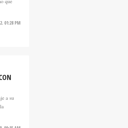
2. 01:28 PM
 CON
je a su
la
0. 09:15 AM