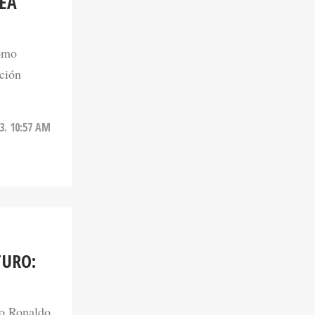
SEA
como
ación
23. 10:57 AM
TURO:
no Ronaldo