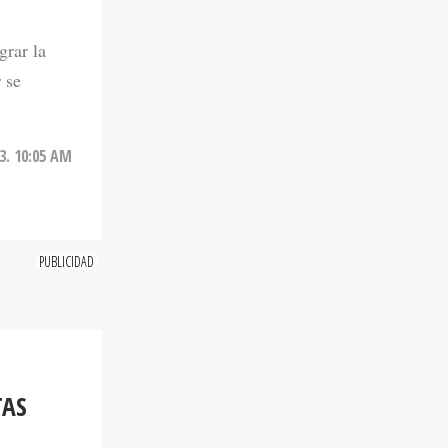
grar la
 se
3. 10:05 AM
TAS
mio