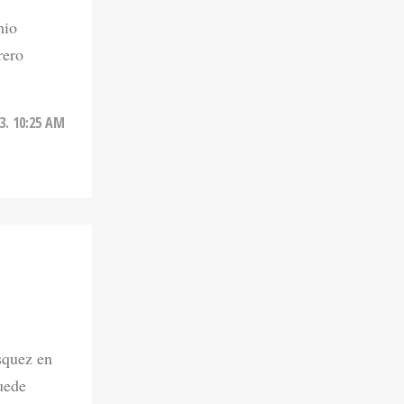
rero
3. 10:25 AM
squez en
uede