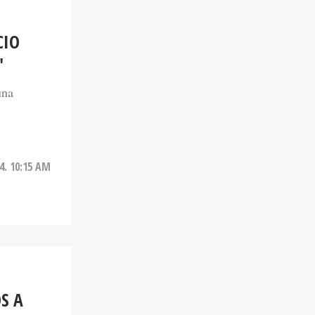
CIO
'
una
24. 10:15 AM
S A