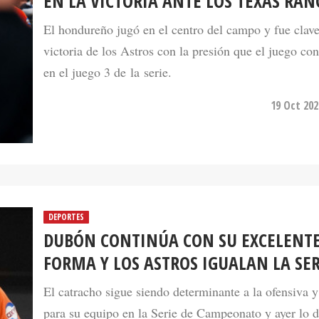
EN LA VICTORIA ANTE LOS TEXAS RAN
El hondureño jugó en el centro del campo y fue clave
victoria de los Astros con la presión que el juego co
en el juego 3 de la serie.
19 Oct 202
DEPORTES
DUBÓN CONTINÚA CON SU EXCELENT
FORMA Y LOS ASTROS IGUALAN LA SER
El catracho sigue siendo determinante a la ofensiva y
para su equipo en la Serie de Campeonato y ayer lo 