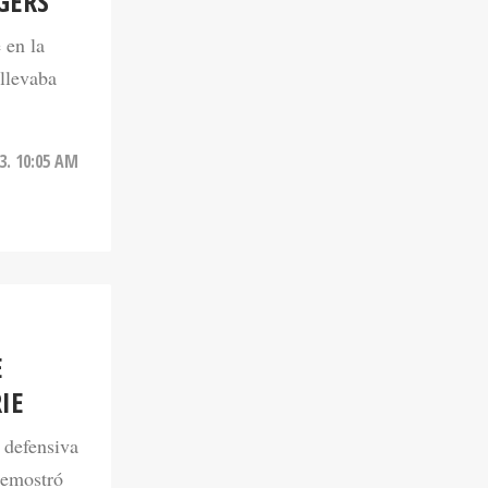
GERS
 en la
nllevaba
3. 10:05 AM
E
IE
 defensiva
demostró