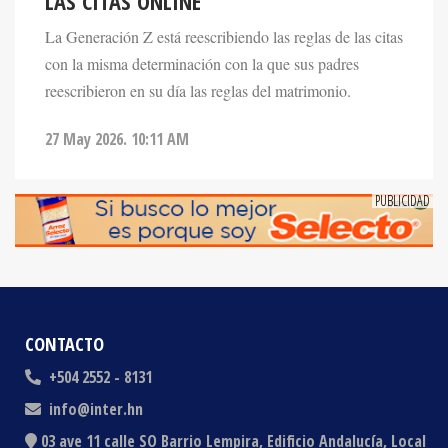
LAS CITAS ONLINE
La Generación Z está reescribiendo las reglas de las citas
con la misma determinación con la que sus padres
reescribieron en su día las reglas del matrimonio.
27 May 2026. 10:11 AM
CONTACTO
+504 2552 - 8131
info@inter.hn
03 ave 11 calle SO Barrio Lempira, Edificio Andalucía, Local