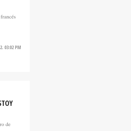
 francés
2. 03:02 PM
STOY
ro de
e la