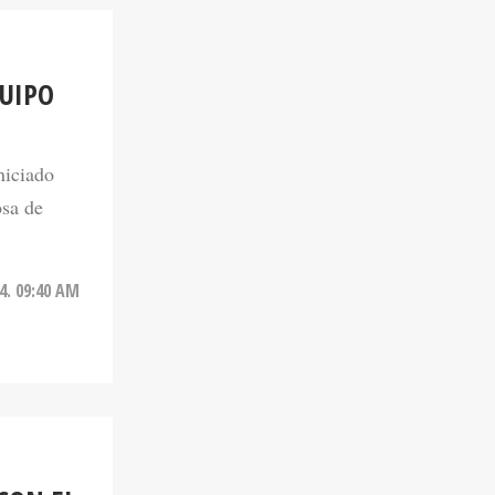
UIPO
niciado
osa de
24. 09:40 AM