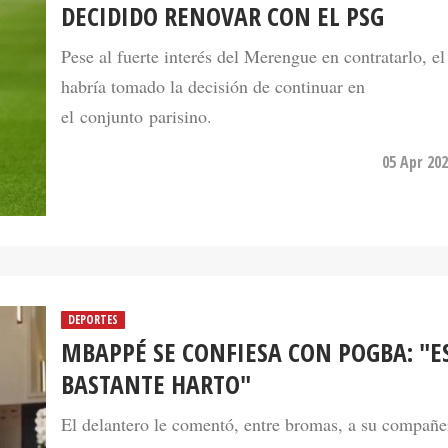
Pese al fuerte interés del Merengue en contratarlo, el
habría tomado la decisión de continuar en
el conjunto parisino.
05 Apr 202
DEPORTES
MBAPPÉ SE CONFIESA CON POGBA: "E
BASTANTE HARTO"
El delantero le comentó, entre bromas, a su compañe
selección al llegar a la concentración que está harto d
situación que vive en el PSG.