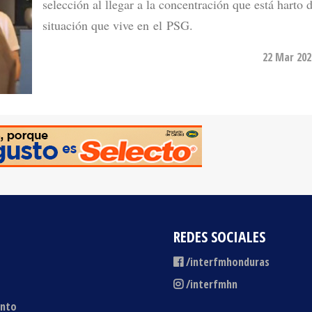
22 Mar 202
REDES SOCIALES
/interfmhonduras
/interfmhn
ento