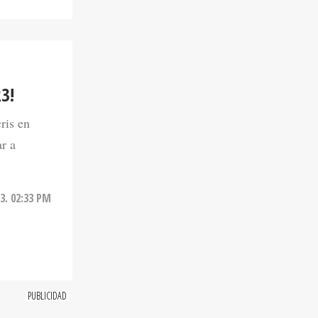
3!
ris en
r a
23. 02:33 PM