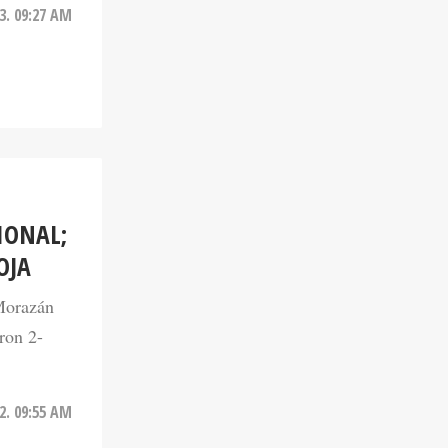
23. 09:27 AM
IONAL;
OJA
 Morazán
ron 2-
22. 09:55 AM