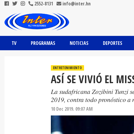
2552-8131
info@inter.hn
TV
PROGRAMAS
NOTICIAS
DEPORTES
ENTRETENIMIENTO
ASÍ SE VIVIÓ EL MI
La sudafricana Zozibini Tunzi s
2019, contra todo pronóstico a 
10 Dec 2019. 09:07 AM