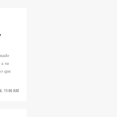
Y
onado
 a su
go que
6. 11:00 AM