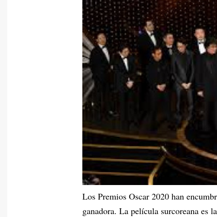
Los Premios Oscar 2020 han encumbra
ganadora. La película surcoreana es l