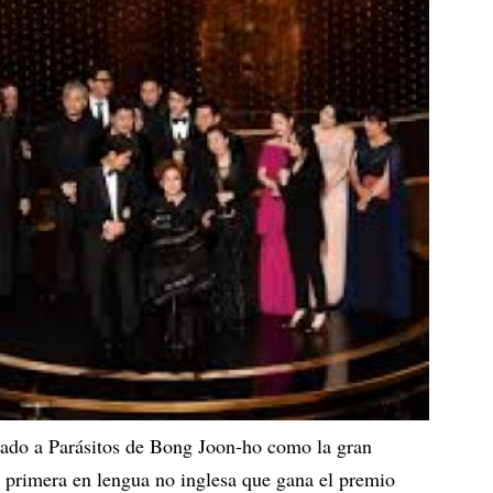
do a Parásitos de Bong Joon-ho como la gran
a primera en lengua no inglesa que gana el premio