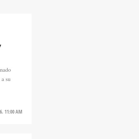
Y
onado
 a su
6. 11:00 AM