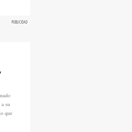
Y
onado
 a su
go que
6. 11:00 AM