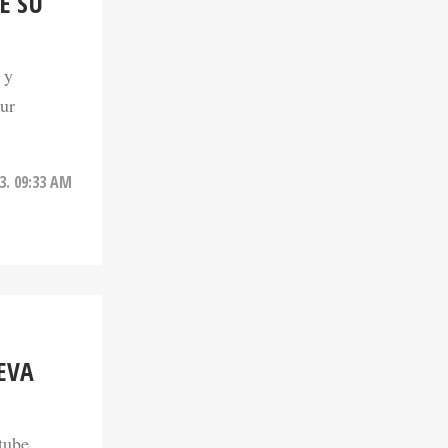
E SU
 y
our
3. 09:33 AM
EVA
tube