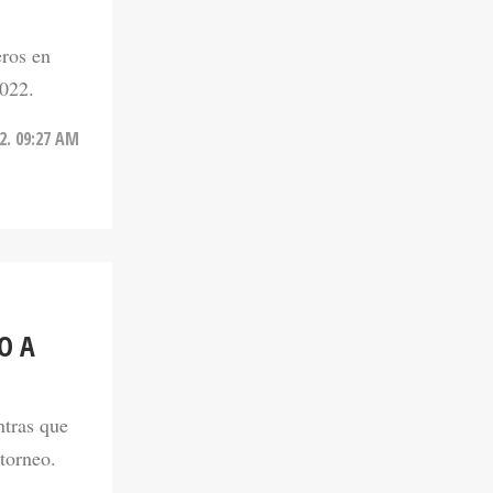
eros en
2022.
2. 09:27 AM
O A
ntras que
 torneo.
2. 08:50 AM