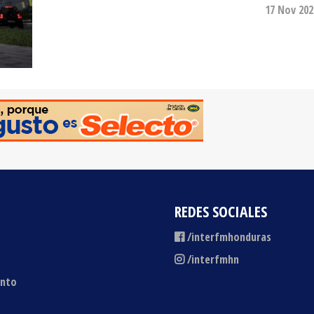
REDES SOCIALES
/interfmhonduras
/interfmhn
ento