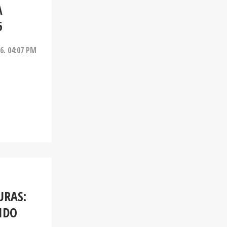
A
6
26. 04:07 PM
URAS:
IDO