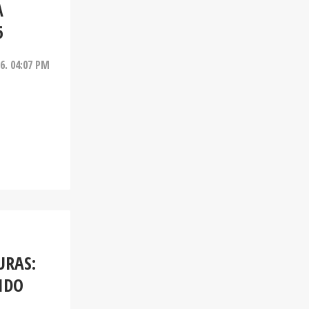
A
6
26. 04:07 PM
URAS:
IDO