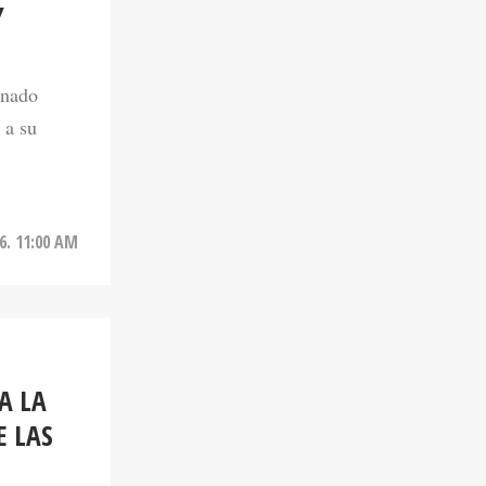
onado
 a su
6. 11:00 AM
A LA
E LAS
citas con