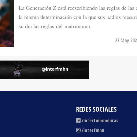
la misma determinación con la que sus padres reescr
su día las reglas del matrimonio.
27 May 202
REDES SOCIALES
/interfmhonduras
/interfmhn