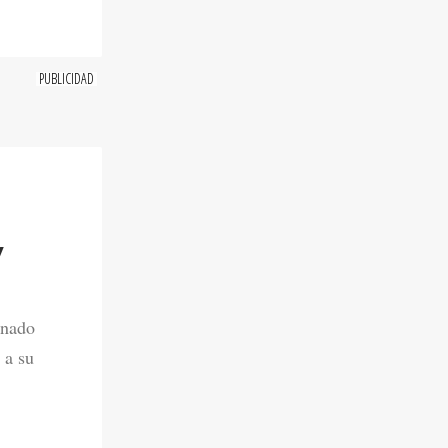
Y
onado
 a su
6. 11:00 AM