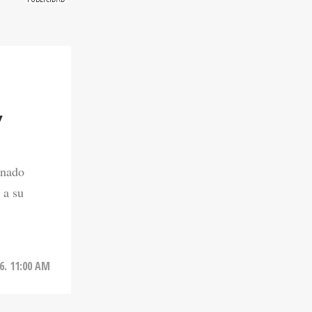
Y
onado
 a su
6. 11:00 AM