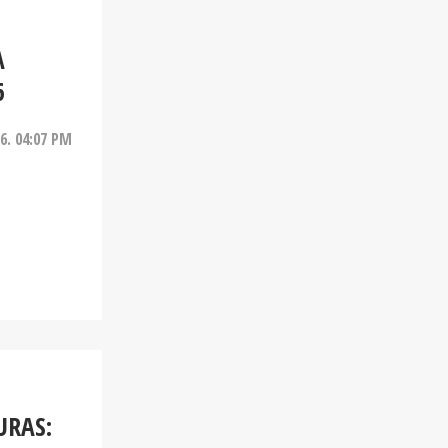
A
6
26. 04:07 PM
URAS: