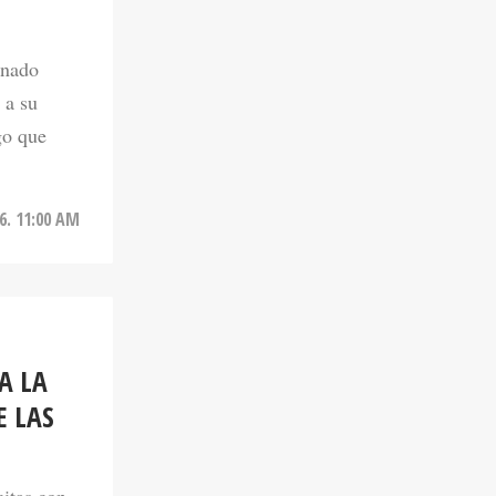
onado
 a su
go que
6. 11:00 AM
A LA
E LAS
citas con
ibieron en