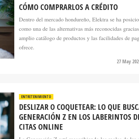
Dentro del mercado hondureño, Elektra se ha posici
como una de las alternativas más reconocidas gracias
amplio catálogo de productos y las facilidades de pa
ofrece.
27 May 202
ENTRETENIMIENTO
DESLIZAR O COQUETEAR: LO QUE BUSC
GENERACIÓN Z EN LOS LABERINTOS D
CITAS ONLINE
La Generación Z está reescribiendo las reglas de las 
la misma determinación con la que sus padres reescr