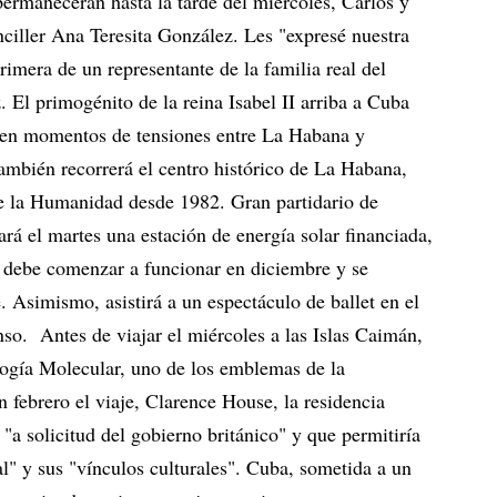
permanecerán hasta la tarde del miércoles, Carlos y
nciller Ana Teresita González. Les "expresé nuestra
 primera de un representante de la familia real del
 El primogénito de la reina Isabel II arriba a Cuba
, en momentos de tensiones entre La Habana y
también recorrerá el centro histórico de La Habana,
e la Humanidad desde 1982. Gran partidario de
rá el martes una estación de energía solar financiada,
ue debe comenzar a funcionar en diciembre y se
. Asimismo, asistirá a un espectáculo de ballet en el
o. Antes de viajar el miércoles a las Islas Caimán,
logía Molecular, uno de los emblemas de la
n febrero el viaje, Clarence House, la residencia
a "a solicitud del gobierno británico" y que permitiría
ral" y sus "vínculos culturales". Cuba, sometida a un