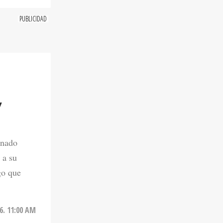
Y
onado
 a su
go que
6. 11:00 AM