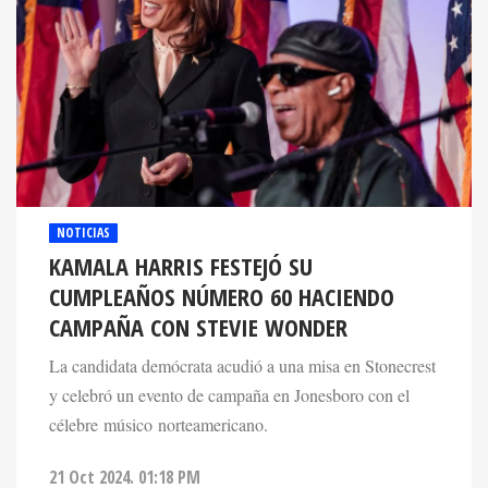
NOTICIAS
KAMALA HARRIS FESTEJÓ SU
CUMPLEAÑOS NÚMERO 60 HACIENDO
CAMPAÑA CON STEVIE WONDER
La candidata demócrata acudió a una misa en Stonecrest
y celebró un evento de campaña en Jonesboro con el
célebre músico norteamericano.
21 Oct 2024. 01:18 PM