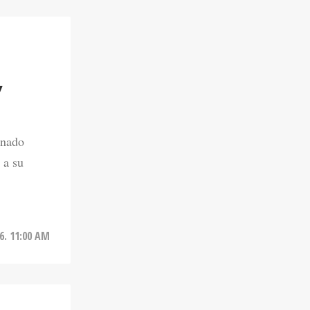
Y
onado
 a su
6. 11:00 AM