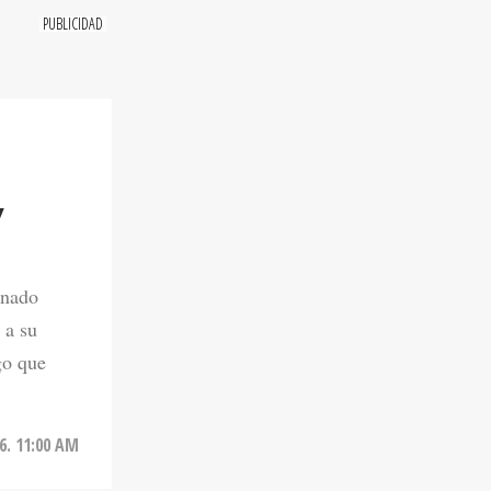
Y
onado
 a su
go que
6. 11:00 AM