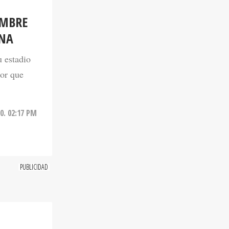
OMBRE
ONA
u estadio
dor que
0. 02:17 PM