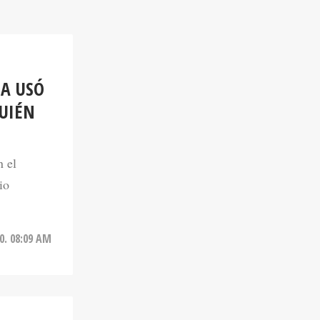
A USÓ
QUIÉN
n el
io
0. 08:09 AM