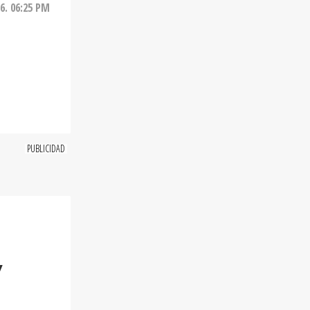
26. 06:25 PM
Y
onado