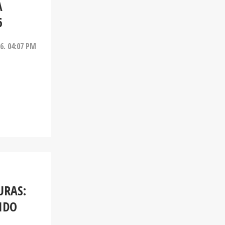
A
6
26. 04:07 PM
URAS:
IDO