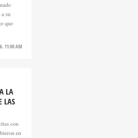
 a su
go que
6. 11:00 AM
A LA
E LAS
citas con
ibieron en