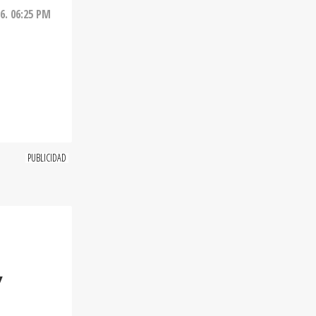
26. 06:25 PM
Y
onado