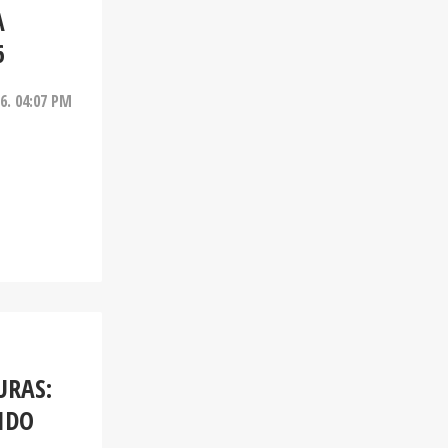
A
6
26. 04:07 PM
URAS:
IDO