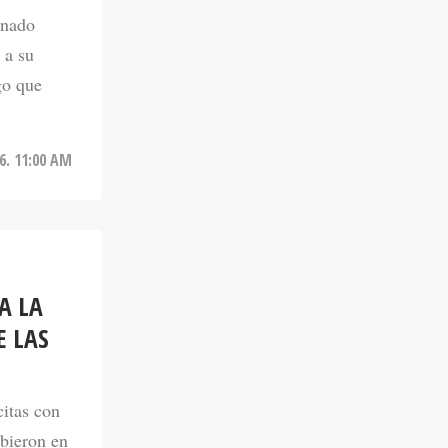
 a su
go que
6. 11:00 AM
A LA
E LAS
citas con
ibieron en