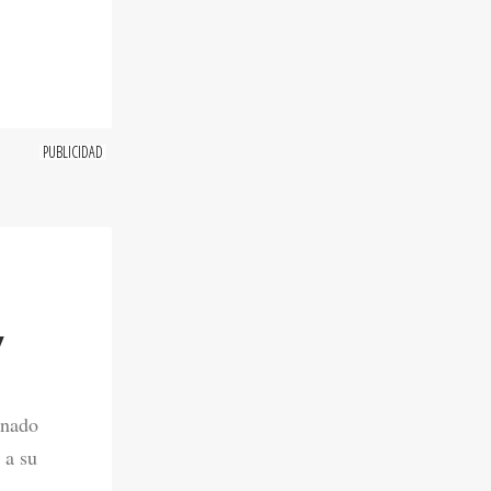
Y
onado
 a su