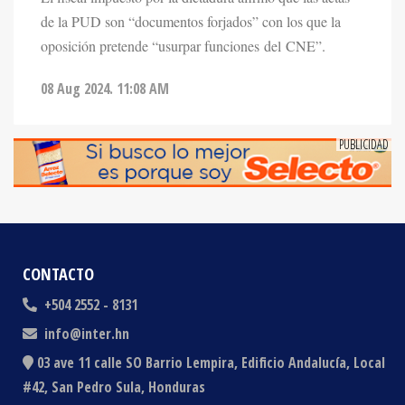
oposición pretende “usurpar funciones del CNE”.
08 Aug 2024. 11:08 AM
CONTACTO
+504 2552 - 8131
info@inter.hn
03 ave 11 calle SO Barrio Lempira, Edificio Andalucía, Local
#42, San Pedro Sula, Honduras