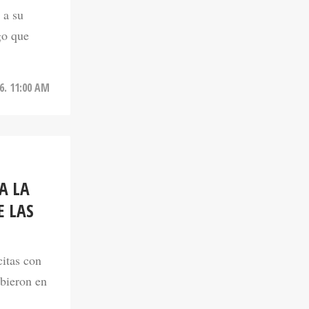
 a su
go que
6. 11:00 AM
A LA
E LAS
citas con
ibieron en