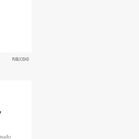
Y
onado