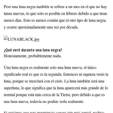
Pero una luna negra también se refiere a un mes en el que no hay
lunas nuevas, lo que solo es posible en febrero debido a que tiene
menos días. Esto es menos común que el otro tipo de luna negra,
y ocurre aproximadamente una vez por década.
¿Qué veré durante una luna negra?
Honestamente, probablemente nada.
Una luna negra es realmente solo una luna nueva, el único
significado real es que es la segunda. Entonces ni siquiera verás la
luna, porque se mezclará con el cielo. La luna también será una
superluna, lo que significa que la luna aparecerá más grande de lo
normal porque está más cerca de la Tierra, pero debido a que es
una luna nueva, todavía no podrás verla realmente.
Si quisieras que esta experiencia sonara aún más genial, podrías