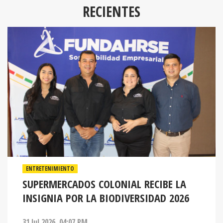
RECIENTES
ENTRETENIMIENTO
SUPERMERCADOS COLONIAL RECIBE LA
INSIGNIA POR LA BIODIVERSIDAD 2026
31 Jul 2026. 04:07 PM