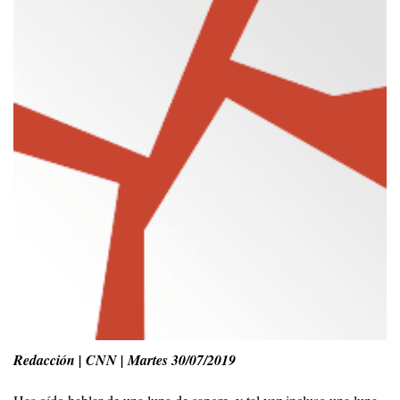
Redacción | CNN | Martes 30/07/2019