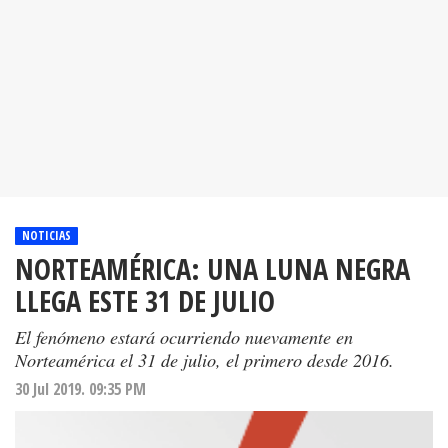
NOTICIAS
NORTEAMÉRICA: UNA LUNA NEGRA
LLEGA ESTE 31 DE JULIO
El fenómeno estará ocurriendo nuevamente en
Norteamérica el 31 de julio, el primero desde 2016.
30 Jul 2019. 09:35 PM