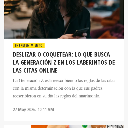
ENTRETENIMIENTO
DESLIZAR O COQUETEAR: LO QUE BUSCA
LA GENERACIÓN Z EN LOS LABERINTOS DE
LAS CITAS ONLINE
La Generación Z está reescribiendo las reglas de las citas
con la misma determinación con la que sus padres
reescribieron en su día las reglas del matrimonio.
27 May 2026. 10:11 AM