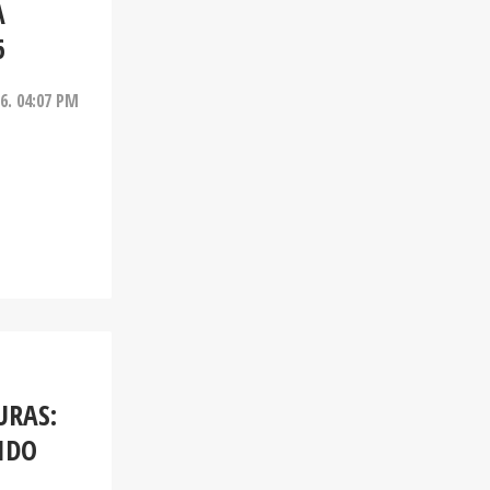
A
6
26. 04:07 PM
URAS:
IDO