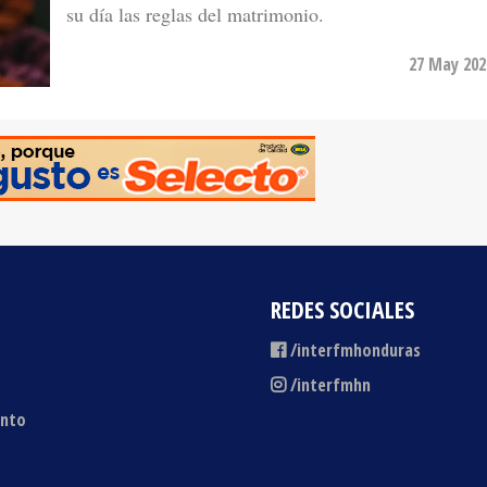
27 May 202
REDES SOCIALES
/interfmhonduras
/interfmhn
ento