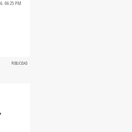
26. 06:25 PM
Y
onado