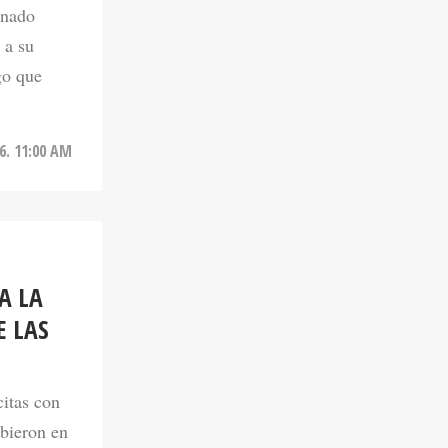
 a su
go que
6. 11:00 AM
A LA
E LAS
citas con
ibieron en