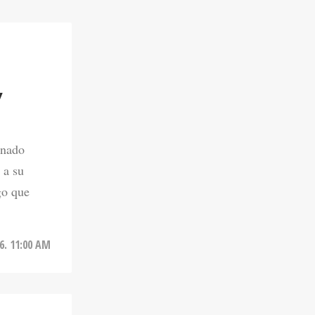
Y
onado
 a su
go que
6. 11:00 AM