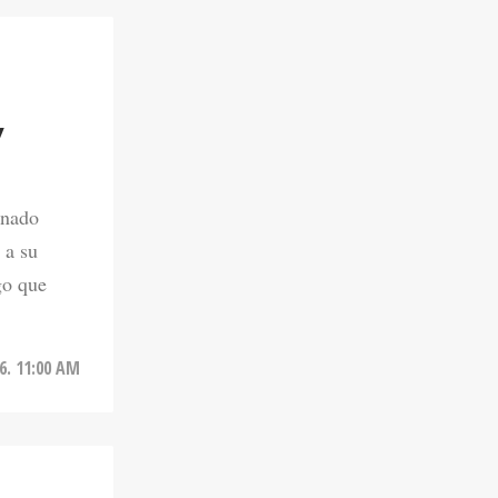
Y
onado
 a su
go que
6. 11:00 AM