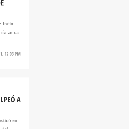
DE
e India
río cerca
1. 12:03 PM
LPEÓ A
sticó en
 del