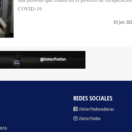
COVID-19.
03 Jun 20
REDES SOCIALES
/interfmhonduras
/interfmhn
ento