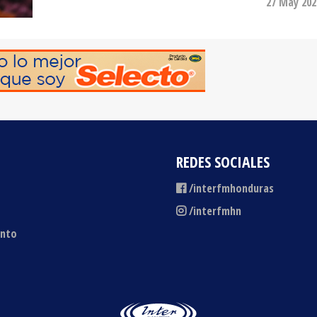
REDES SOCIALES
/interfmhonduras
/interfmhn
ento