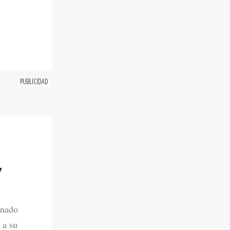
Y
onado
 a su