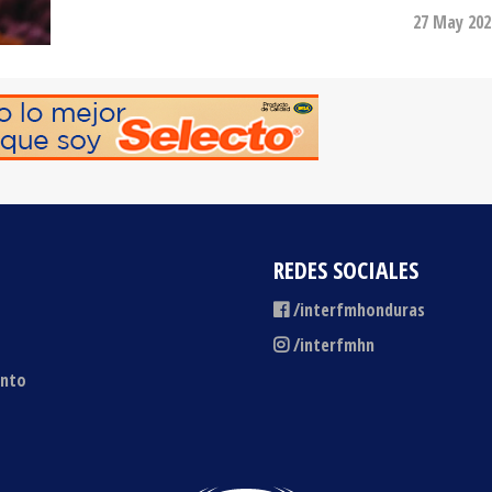
REDES SOCIALES
/interfmhonduras
/interfmhn
ento