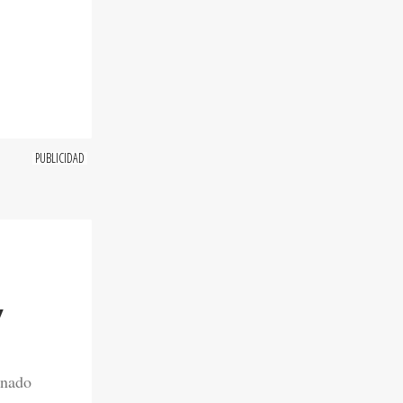
Y
onado
 a su