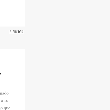
Y
onado
 a su
go que