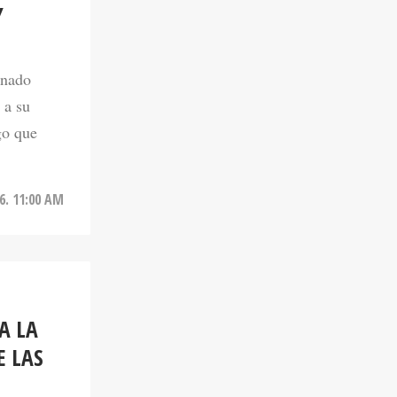
onado
 a su
go que
6. 11:00 AM
A LA
E LAS
citas con