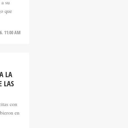
go que
6. 11:00 AM
A LA
E LAS
citas con
ibieron en
6. 10:11 AM