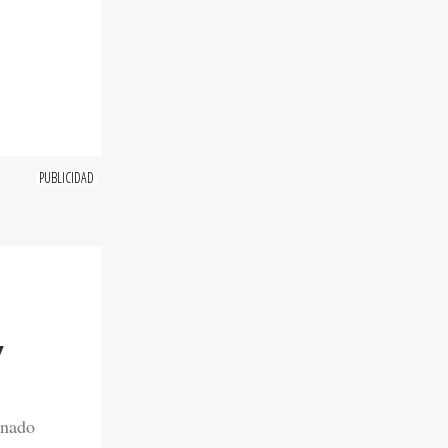
Y
onado
 a su