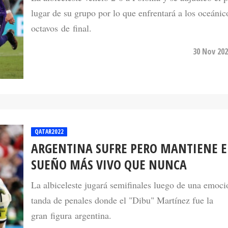
lugar de su grupo por lo que enfrentará a los oceánic
octavos de final.
30 Nov 202
QATAR2022
ARGENTINA SUFRE PERO MANTIENE E
SUEÑO MÁS VIVO QUE NUNCA
La albiceleste jugará semifinales luego de una emoci
tanda de penales donde el "Dibu" Martínez fue la
gran figura argentina.