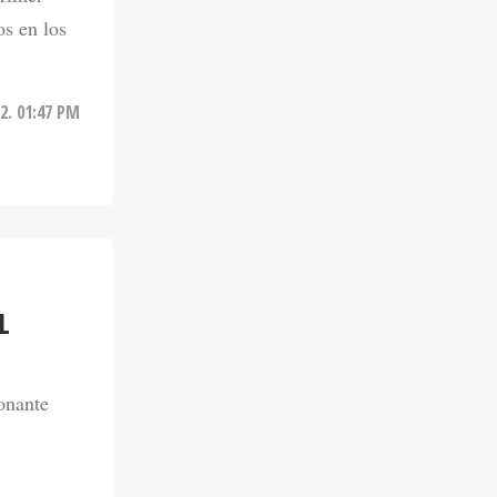
os en los
2. 01:47 PM
L
onante