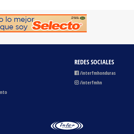
REDES SOCIALES
/interfmhonduras
/interfmhn
ento