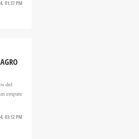
24. 01:37 PM
LAGRO
os del
 un empate
24. 03:12 PM