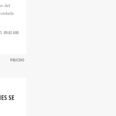
to del
cordarle
1. 09:02 AM
ES SE
ntra