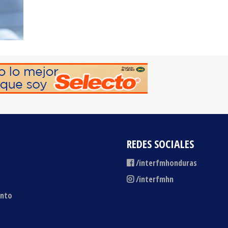
REDES SOCIALES
/interfmhonduras
/interfmhn
ento